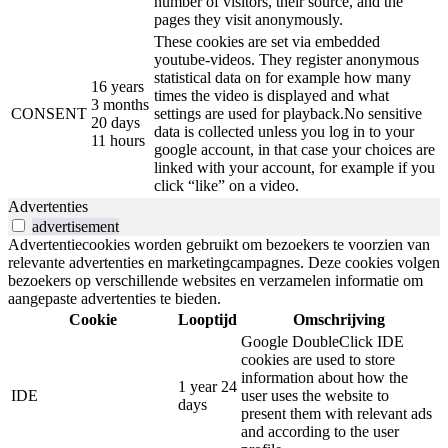
number of visitors, their source, and the
pages they visit anonymously.
These cookies are set via embedded
youtube-videos. They register anonymous
statistical data on for example how many
16 years
times the video is displayed and what
3 months
CONSENT
settings are used for playback.No sensitive
20 days
data is collected unless you log in to your
11 hours
google account, in that case your choices are
linked with your account, for example if you
click “like” on a video.
Advertenties
advertisement
Advertentiecookies worden gebruikt om bezoekers te voorzien van
relevante advertenties en marketingcampagnes. Deze cookies volgen
bezoekers op verschillende websites en verzamelen informatie om
aangepaste advertenties te bieden.
Cookie
Looptijd
Omschrijving
Google DoubleClick IDE
cookies are used to store
information about how the
1 year 24
IDE
user uses the website to
days
present them with relevant ads
and according to the user