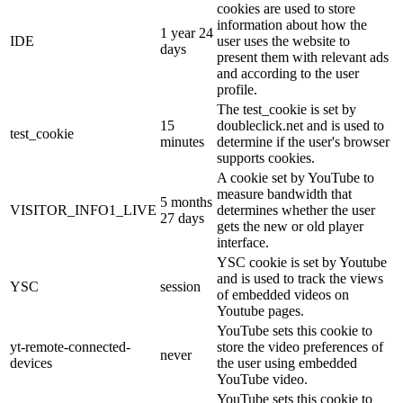
cookies are used to store
information about how the
1 year 24
IDE
user uses the website to
days
present them with relevant ads
and according to the user
profile.
The test_cookie is set by
15
doubleclick.net and is used to
test_cookie
minutes
determine if the user's browser
supports cookies.
A cookie set by YouTube to
measure bandwidth that
5 months
VISITOR_INFO1_LIVE
determines whether the user
27 days
gets the new or old player
interface.
YSC cookie is set by Youtube
and is used to track the views
YSC
session
of embedded videos on
Youtube pages.
YouTube sets this cookie to
yt-remote-connected-
store the video preferences of
never
devices
the user using embedded
YouTube video.
YouTube sets this cookie to