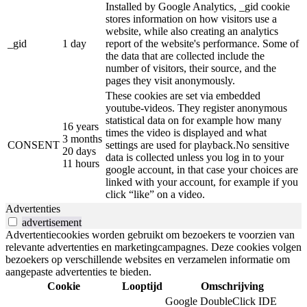
Installed by Google Analytics, _gid cookie
stores information on how visitors use a
website, while also creating an analytics
_gid
1 day
report of the website's performance. Some of
the data that are collected include the
number of visitors, their source, and the
pages they visit anonymously.
These cookies are set via embedded
youtube-videos. They register anonymous
statistical data on for example how many
16 years
times the video is displayed and what
3 months
CONSENT
settings are used for playback.No sensitive
20 days
data is collected unless you log in to your
11 hours
google account, in that case your choices are
linked with your account, for example if you
click “like” on a video.
Advertenties
advertisement
Advertentiecookies worden gebruikt om bezoekers te voorzien van
relevante advertenties en marketingcampagnes. Deze cookies volgen
bezoekers op verschillende websites en verzamelen informatie om
aangepaste advertenties te bieden.
Cookie
Looptijd
Omschrijving
Google DoubleClick IDE