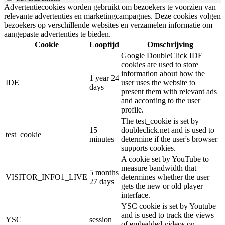
Advertentiecookies worden gebruikt om bezoekers te voorzien van
relevante advertenties en marketingcampagnes. Deze cookies volgen
bezoekers op verschillende websites en verzamelen informatie om
aangepaste advertenties te bieden.
Cookie
Looptijd
Omschrijving
Google DoubleClick IDE
cookies are used to store
information about how the
1 year 24
IDE
user uses the website to
days
present them with relevant ads
and according to the user
profile.
The test_cookie is set by
15
doubleclick.net and is used to
test_cookie
minutes
determine if the user's browser
supports cookies.
A cookie set by YouTube to
measure bandwidth that
5 months
VISITOR_INFO1_LIVE
determines whether the user
27 days
gets the new or old player
interface.
YSC cookie is set by Youtube
and is used to track the views
YSC
session
of embedded videos on