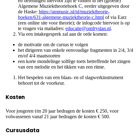
en oefeningen hiervoor zijn te vinden in het (groene)
Algemene Muziektheorieboek C, eerder uitgegeven door
de Haske:
https://ammusic.nl/nl/muziektheorie-
boeken/631-algemene-muziektheorie-c.html
of via Earz
(een online site voor theorie); de inlogcode hiervoor is op
te vragen via mailadres:
educatie@omfryslan.nl
.
Via een intakegesprek zal aan de orde komen:
de motivatie om de cursus te volgen
het dirigeren van enkele eenvoudige fragmenten in 2/4, 3/4
en/of 4/4 maatsoorten
een korte mondelinge solfège toets betreffende het zingen
van een melodie en het tikken van een ritme.
Het bespelen van een blaas- en of slagwerkinstrument
behoort tot de voorkeur.
Kosten
Voor jongeren t/m 20 jaar bedragen de kosten € 250, voor
volwassenen vanaf 21 jaar bedragen de kosten € 500.
Cursusdata