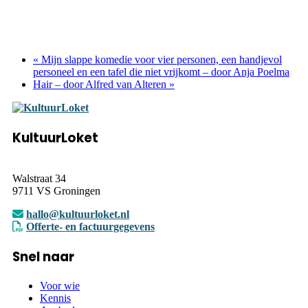
«
Mijn slappe komedie voor vier personen, een handjevol
personeel en een tafel die niet vrijkomt – door Anja Poelma
Hair – door Alfred van Alteren
»
KultuurLoket
Walstraat 34
9711 VS Groningen
hallo@kultuurloket.nl
Offerte- en factuurgegevens
Snel naar
Voor wie
Kennis