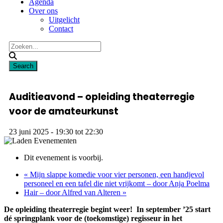
Agenda
Over ons
Uitgelicht
Contact
Auditieavond – opleiding theaterregie
voor de amateurkunst
23 juni 2025 - 19:30
tot
22:30
Dit evenement is voorbij.
«
Mijn slappe komedie voor vier personen, een handjevol
personeel en een tafel die niet vrijkomt – door Anja Poelma
Hair – door Alfred van Alteren
»
De opleiding theaterregie begint weer! In september ’25 start
dé springplank voor de (toekomstige) regisseur in het