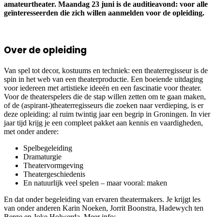
amateurtheater. Maandag 23 juni is de auditieavond: voor alle
geïnteresseerden die zich willen aanmelden voor de opleiding.
Over de opleiding
Van spel tot decor, kostuums en techniek: een theaterregisseur is de
spin in het web van een theaterproductie. Een boeiende uitdaging
voor iedereen met artistieke ideeën en een fascinatie voor theater.
Voor de theaterspelers die de stap willen zetten om te gaan maken,
of de (aspirant-)theaterregisseurs die zoeken naar verdieping, is er
deze opleiding: al ruim twintig jaar een begrip in Groningen. In vier
jaar tijd krijg je een compleet pakket aan kennis en vaardigheden,
met onder andere:
Spelbegeleiding
Dramaturgie
Theatervormgeving
Theatergeschiedenis
En natuurlijk veel spelen – maar vooral: maken
En dat onder begeleiding van ervaren theatermakers. Je krijgt les
van onder anderen Karin Noeken, Jorrit Boonstra, Hadewych ten
Berge en Joke Holwerda. Meer info: